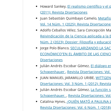
Howard Sankey,
El realismo científico y el
(2011): Revista Disertaciones
Juan Sebastián Quimbayo Camelo,
Metafís
Vol. 14 Núm. 1 (2025): Revista Disertacione
Adolfo Ceballos Vélez, Sara Concepción Ma
Reivindicación de la Ciencia aplicada a la
Núm. 2 (2023): Dossier: Filosofía y educaci
Jorge Polo Blanco,
SECULARIZANDO LA SAC
ECONÓMICO”EN EL ÁMBITO DE LAS CIENC
Disertaciones
Julián Andrés Escobar Gómez,
El diálogo e
Schopenhauer
,
Revista Disertaciones: Vol
JUAN MANUEL JARAMILLO URIBE,
WITTGENS
Disertaciones: Vol. 3 Núm. 1 (2012): Revist
Julián Andrés Escobar Gómez,
La función s
Schopenhauer.
,
Revista Disertaciones: Vol
Catalina Hynes,
¿QUIÉN MATÓ A PAULINA 
Revista Disertaciones: Vol. 6 Núm. 1 (2018)