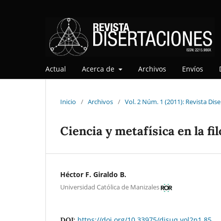
Actual
Acerca de
Archivos
Envíos
Inicio
/
Archivos
/
Vol. 2 Núm. 1 (2011): Revista Dis
Ciencia y metafísica en la fi
Héctor F. Giraldo B.
Universidad Católica de Manizales
https://doi.org/10.33975/disuq.vol2n1.85
DOI: