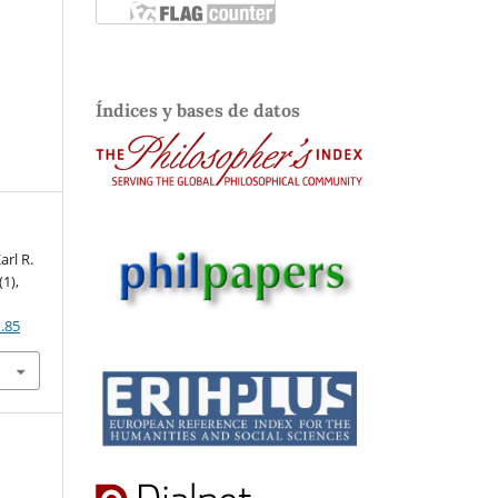
Índices y bases de datos
arl R.
(1),
.85