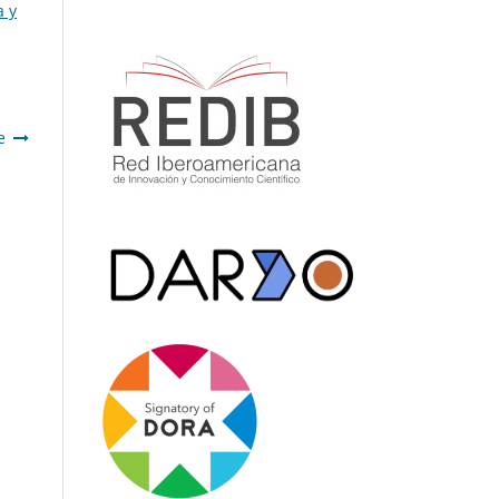
a y
e