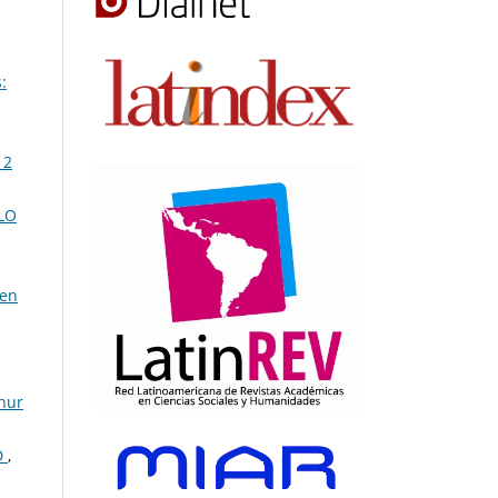
:
12
LO
 en
thur
D
,