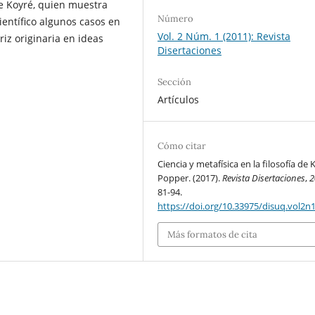
re Koyré, quien muestra
Número
ientífico algunos casos en
Vol. 2 Núm. 1 (2011): Revista
riz originaria en ideas
Disertaciones
Sección
Artículos
Cómo citar
Ciencia y metafísica en la filosofía de K
Popper. (2017).
Revista Disertaciones
,
2
81-94.
https://doi.org/10.33975/disuq.vol2n1
Más formatos de cita