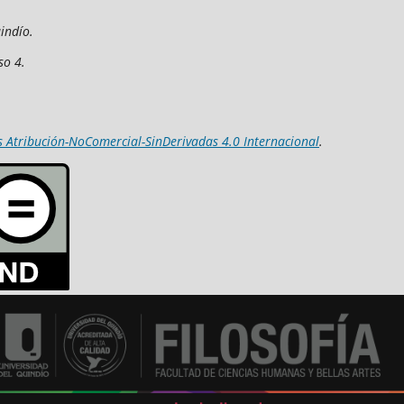
indío.
so 4.
 Atribución-NoComercial-SinDerivadas 4.0 Internacional
.