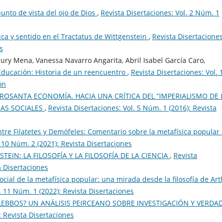
 punto de vista del ojo de Dios
,
Revista Disertaciones: Vol. 2 Núm. 1
ica y sentido en el Tractatus de Wittgenstein
,
Revista Disertaciones
s
ury Mena, Vanessa Navarro Angarita, Abril Isabel García Caro,
 Educación: Historia de un reencuentro
,
Revista Disertaciones: Vol. 
ón
ROSANTA ECONOMÍA. HACIA UNA CRÍTICA DEL “IMPERIALISMO DE 
IAS SOCIALES
,
Revista Disertaciones: Vol. 5 Núm. 1 (2016): Revista
ntre Filatetes y Demófeles: Comentario sobre la metafísica popular
. 10 Núm. 2 (2021): Revista Disertaciones
TEIN: LA FILOSOFÍA Y LA FILOSOFÍA DE LA CIENCIA
,
Revista
a Disertaciones
ocial de la metafísica popular: una mirada desde la filosofía de Ar
. 11 Núm. 1 (2022): Revista Disertaciones
LEBBOS? UN ANÁLISIS PEIRCEANO SOBRE INVESTIGACIÓN Y VERDA
: Revista Disertaciones