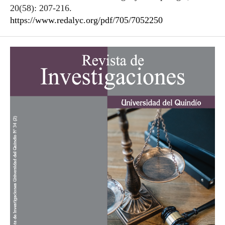
20(58): 207-216.
https://www.redalyc.org/pdf/705/7052250