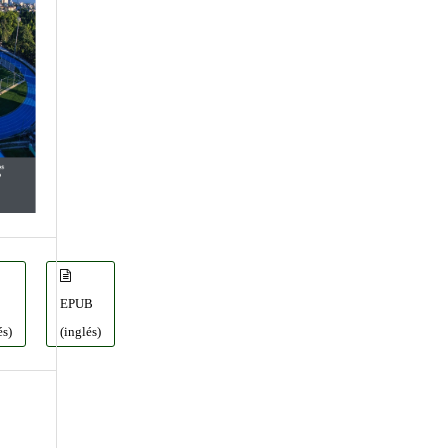
L
EPUB
és)
(inglés)