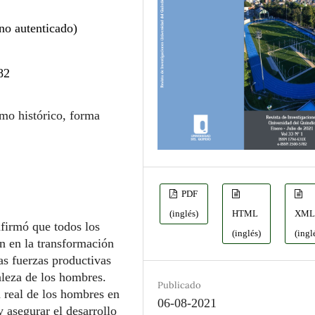
no autenticado)
82
smo histórico, forma
PDF
(inglés)
HTML
XM
firmó que todos los
(inglés)
(ingl
an en la transformación
las fuerzas productivas
aleza de los hombres.
Publicado
d real de los hombres en
06-08-2021
y asegurar el desarrollo