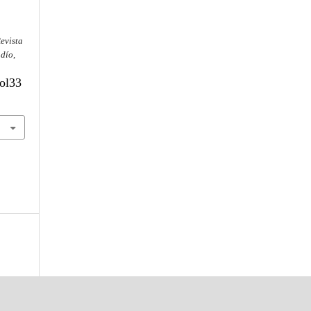
evista
ndío
,
vol33