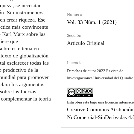
queza, se necesitan
ón. Sin instrumentos
Número
en crear riqueza. Ese
Vol. 33 Núm. 1 (2021)
áctica más convincente
e Karl Marx sobre las
Sección
uiere que
Artículo Original
obre este tema en
ntexto de globalización
al esclarecer todas las
Licencia
o productivo de la
Derechos de autor 2022 Revista de
 mundial para promover
Investigaciones Universidad del Quindío
 aclara los argumentos
sobre las fuerzas
y complementar la teoría
Esta obra está bajo una licencia internaci
Creative Commons Atribución
NoComercial-SinDerivadas 4.