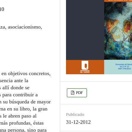
10
nza, asociacionismo,
 en objetivos concretos,
sencia ante la
 allí donde se
PDF
s para contribuir a
en su búsqueda de mayor
ma en su libro, la gran
Publicado
s le abren paso al
31-12-2012
 más profundas, éstas
una persona, sino para