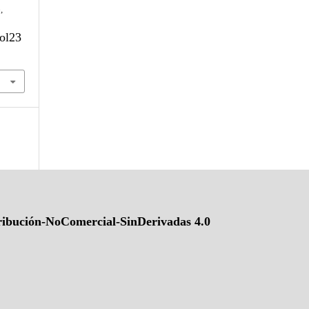
o
,
vol23
ibución-NoComercial-SinDerivadas 4.0